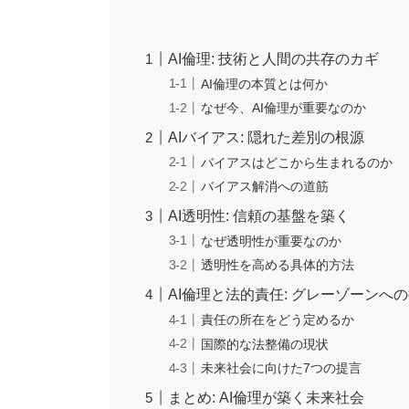
AI倫理: 技術と人間の共存のカギ
AI倫理の本質とは何か
なぜ今、AI倫理が重要なのか
AIバイアス: 隠れた差別の根源
バイアスはどこから生まれるのか
バイアス解消への道筋
AI透明性: 信頼の基盤を築く
なぜ透明性が重要なのか
透明性を高める具体的方法
AI倫理と法的責任: グレーゾーンへ
責任の所在をどう定めるか
国際的な法整備の現状
未来社会に向けた7つの提言
まとめ: AI倫理が築く未来社会