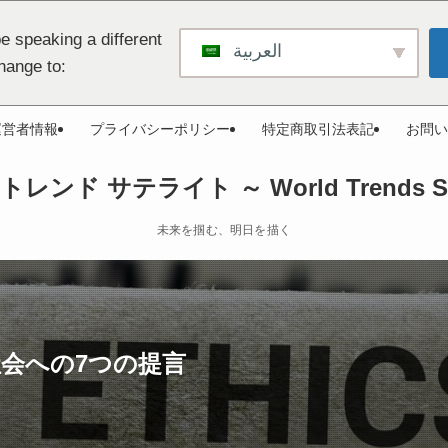
e speaking a different
العربية
hange to:
運営者情報
プライバシーポリシー
特定商取引法表記
お問い
レンド サテライト ～ World Trends Sate
未来を掴む、明日を描く
社会への7つの提言