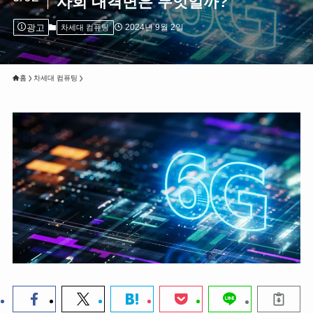
사회 대격변은 무엇일까?
광고
2024년 9월 2일
차세대 컴퓨팅
홈
차세대 컴퓨팅