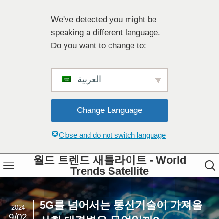
We've detected you might be
speaking a different language.
Do you want to change to:
العربية
Change Language
Close and do not switch language
월드 트렌드 새틀라이트 - World
Trends Satellite
5G를 넘어서는 통신기술이 가져올
2024
9/02