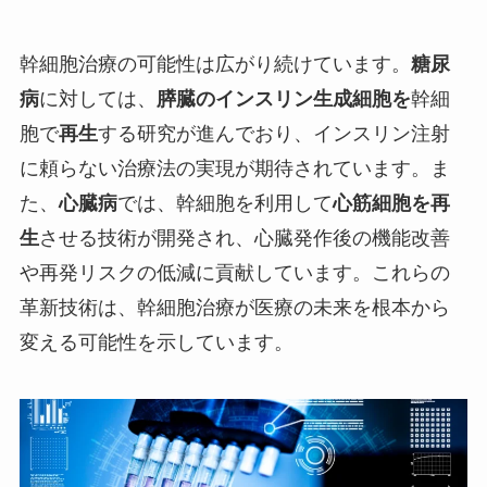
幹細胞治療の可能性は広がり続けています。
糖尿
病
に対しては、
膵臓のインスリン生成細胞を
幹細
胞で
再生
する研究が進んでおり、インスリン注射
に頼らない治療法の実現が期待されています。ま
た、
心臓病
では、幹細胞を利用して
心筋細胞を再
生
させる技術が開発され、心臓発作後の機能改善
や再発リスクの低減に貢献しています。これらの
革新技術は、幹細胞治療が医療の未来を根本から
変える可能性を示しています。