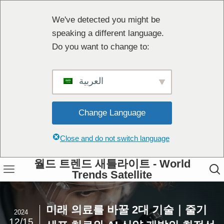
We've detected you might be
speaking a different language.
Do you want to change to:
العربية
Change Language
Close and do not switch language
월드 트렌드 새틀라이트 - World
Trends Satellite
미래 의료를 바꿀 2대 기술｜줄기
2024
12/15