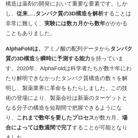
構造は薬剤の開発において重要な要素です。しか
し、
従来
,,..,
タンパク質の3D構造を解析
することは
非常に難しく、
実験には数カ月から数年
がかかる
こともありました。
AlphaFoldは、
アミノ酸の配列データから
タンパク
質の3D構造
を
瞬時に予測する能力
を持っていま
す。2020年、AlphaFoldは科学者たちが数十年にわ
たり解明できなかったタンパク質構造の数々を解
明し、製薬業界に革命をもたらしました。この技
術の登場により、製薬会社は新薬のターゲットと
なる分子の構造を短期間で把握できるようにな
り、
これまで数年を要したプロセス
が数カ月、
場
合によっては数週間で完了
することが可能となり
ました。