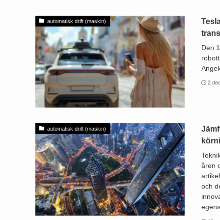
Tesla
automatisk drift (maskin)
trans
Den 1
robot
Angele
2 de
Jämf
automatisk drift (maskin)
körn
Tekni
åren 
artike
och d
innov
egens