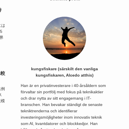
時
には
5
界
kungsfiskare (särskilt den vanliga
比較
kungsfiskaren, Alcedo atthis)
Han är en privatinvesterare i 40-årsåldern som
比例
förvaltar sin portfölj med fokus på teknikaktier
ス
och drar nytta av sitt engagemang i IT-
規模
branschen. Han bevakar ständigt de senaste
tekniktrenderna och identifierar
investeringsmöjligheter inom innovativ teknik
som AI, kvantdatorer och blockkedjor. Han