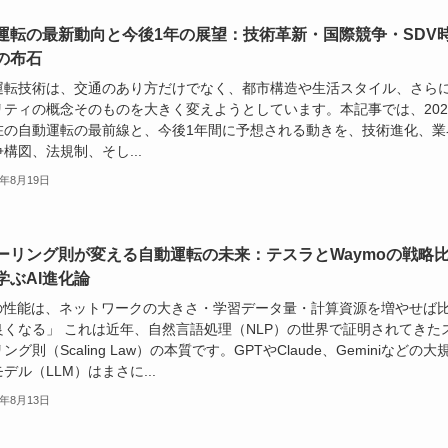
運転の最新動向と今後1年の展望：技術革新・国際競争・SDV
の布石
運転技術は、交通のあり方だけでなく、都市構造や生活スタイル、さら
リティの概念そのものを大きく変えようとしています。本記事では、202
在の自動運転の最前線と、今後1年間に予想される動きを、技術進化、業
構図、法規制、そし...
5年8月19日
ーリング則が変える自動運転の未来：テスラとWaymoの戦略
学ぶAI進化論
Iの性能は、ネットワークの大きさ・学習データ量・計算資源を増やせば
良くなる」 これは近年、自然言語処理（NLP）の世界で証明されてきた
ング則（Scaling Law）の本質です。GPTやClaude、Geminiなどの大
デル（LLM）はまさに...
5年8月13日