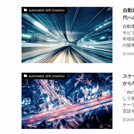
自動
automatisk drift (maskin)
代へ
自動
モビ
年現
の競争
202
スケ
automatisk drift (maskin)
から
「A
して
ケーリ
言語モ
202