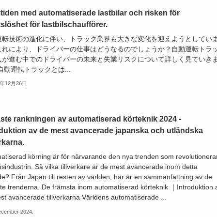
tiden med automatiserade lastbilar och risken för
slöshet för lastbilschaufförer.
運転技術の進化に伴い、トラック業界も大きな変化を迎えようとしてい
これにより、ドライバーの仕事はどうなるのでしょうか？自動運転トラ
入が進む中でのドライバーの未来と失業リスクについて詳しく見ていき
自動運転トラックとは...
4年12月26日
ste rankningen av automatiserad körteknik 2024 -
oduktion av de mest avancerade japanska och utländska
erkarna.
atiserad körning är för närvarande den nya trenden som revolutionera
sindustrin. Så vilka tillverkare är de mest avancerade inom detta
e? Från Japan till resten av världen, här är en sammanfattning av de
te trenderna. De främsta inom automatiserad körteknik ｜Introduktion 
st avancerade tillverkarna Världens automatiserade ...
ecember 2024.