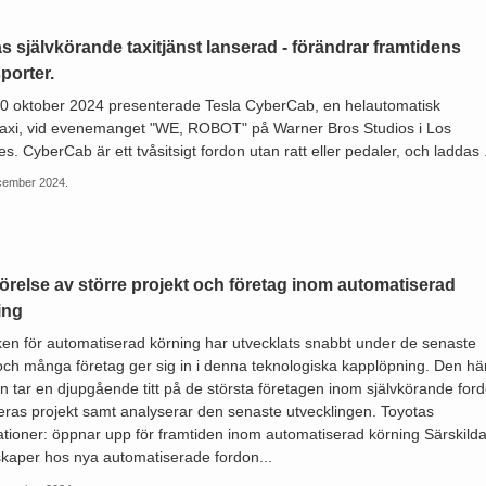
s självkörande taxitjänst lanserad - förändrar framtidens
porter.
0 oktober 2024 presenterade Tesla CyberCab, en helautomatisk
taxi, vid evenemanget "WE, ROBOT" på Warner Bros Studios i Los
s. CyberCab är ett tvåsitsigt fordon utan ratt eller pedaler, och laddas .
cember 2024.
örelse av större projekt och företag inom automatiserad
ing
ken för automatiserad körning har utvecklats snabbt under de senaste
och många företag ger sig in i denna teknologiska kapplöpning. Den hä
ln tar en djupgående titt på de största företagen inom självkörande for
eras projekt samt analyserar den senaste utvecklingen. Toyotas
ationer: öppnar upp för framtiden inom automatiserad körning Särskild
kaper hos nya automatiserade fordon...