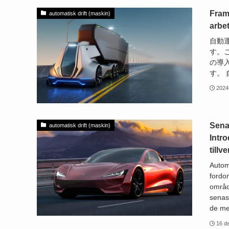
Fram
automatisk drift (maskin)
arbet
自動
す。
の導
す。 
202
Sena
automatisk drift (maskin)
Intr
tillv
Autom
fordon
områd
senas
de me
16 d