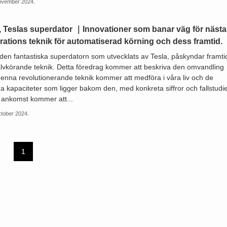
ovember 2024.
, Teslas superdator ｜Innovationer som banar väg för nästa
rations teknik för automatiserad körning och dess framtid.
 den fantastiska superdatorn som utvecklats av Tesla, påskyndar framt
jälvkörande teknik. Detta föredrag kommer att beskriva den omvandling
enna revolutionerande teknik kommer att medföra i våra liv och de
ga kapaciteter som ligger bakom den, med konkreta siffror och fallstudi
 ankomst kommer att...
ktober 2024.
1