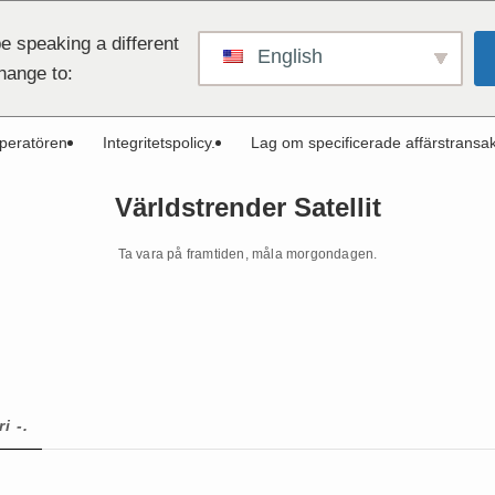
e speaking a different
English
hange to:
peratören
Integritetspolicy.
Lag om specificerade affärstransak
Världstrender Satellit
Ta vara på framtiden, måla morgondagen.
i -.