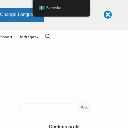
Svenska
Change Language
tioner
förfrågan
Sök.
Chefens profil