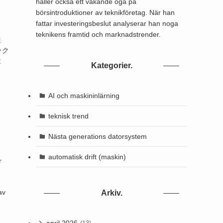
håller också ett vakande öga på
börsintroduktioner av teknikföretag. När han
fattar investeringsbeslut analyserar han noga
teknikens framtid och marknadstrender.
ま
ック
ま
Kategorier.
AI och maskininlärning
teknisk trend
Nästa generations datorsystem
automatisk drift (maskin)
r
av
Arkiv.
april 2026