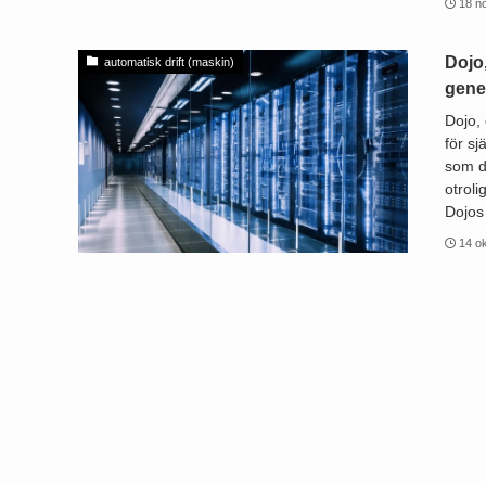
18 n
Dojo
automatisk drift (maskin)
gene
Dojo,
för s
som d
otroli
Dojos
14 o