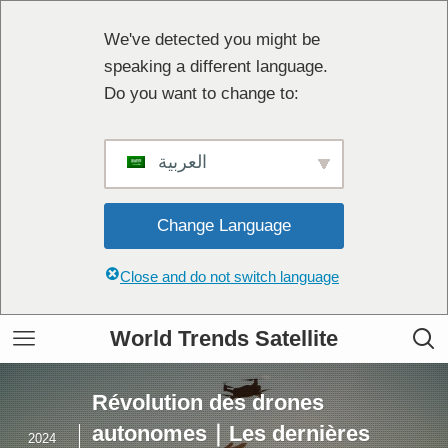
We've detected you might be
speaking a different language.
Do you want to change to:
العربية
Change Language
Close and do not switch language
World Trends Satellite
Révolution des drones
autonomes｜Les dernières
2024