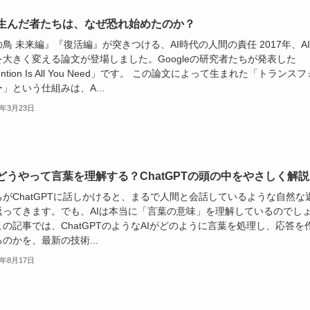
を生んだ者たちは、なぜ恐れ始めたのか？
鳥 未来編』『復活編』が突きつける、AI時代の人間の責任 2017年、A
を大きく変える論文が登場しました。Googleの研究者たちが発表した
tention Is All You Need」です。 この論文によって生まれた「トランスフ
」という仕組みは、A...
6年3月23日
はどうやって言葉を理解する？ChatGPTの頭の中をやさしく解
ちがChatGPTに話しかけると、まるで人間と会話しているような自然な
返ってきます。でも、AIは本当に「言葉の意味」を理解しているのでし
の記事では、ChatGPTのようなAIがどのように言葉を処理し、応答を
のかを、最新の技術...
5年8月17日