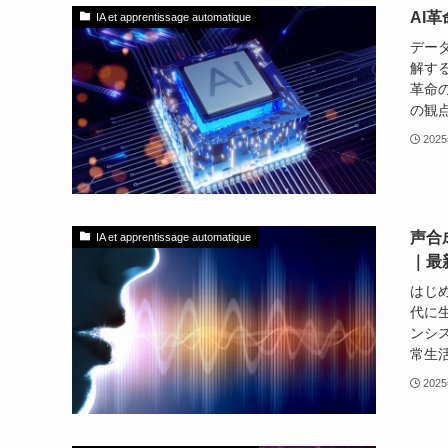
AI
IA et apprentissage automatique
デー
解す
革命
の観点
202
声合
IA et apprentissage automatique
｜最
はじ
代に
ンシ
常生活
202