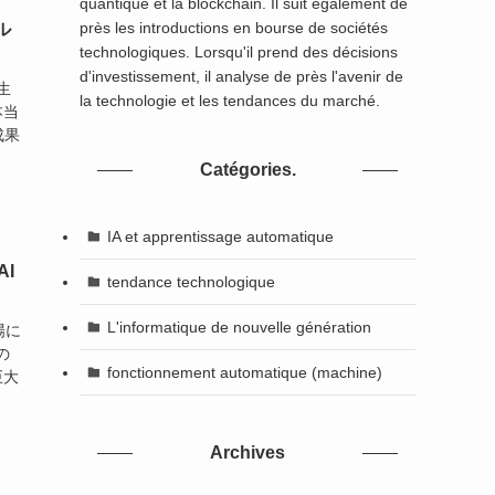
quantique et la blockchain. Il suit également de
près les introductions en bourse de sociétés
ル
technologiques. Lorsqu'il prend des décisions
d'investissement, il analyse de près l'avenir de
生
la technologie et les tendances du marché.
本当
成果
Catégories.
IA et apprentissage automatique
AI
tendance technologique
L'informatique de nouvelle génération
場に
の
fonctionnement automatique (machine)
巨大
Archives