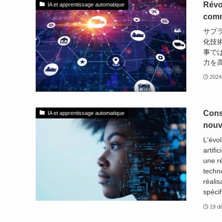
Révo
IA et apprentissage automatique
comme
サプ
化技
事で
力を高
202
Cons
IA et apprentissage automatique
nouve
L'évol
artifi
une ré
techno
réalis
spécif
19 d