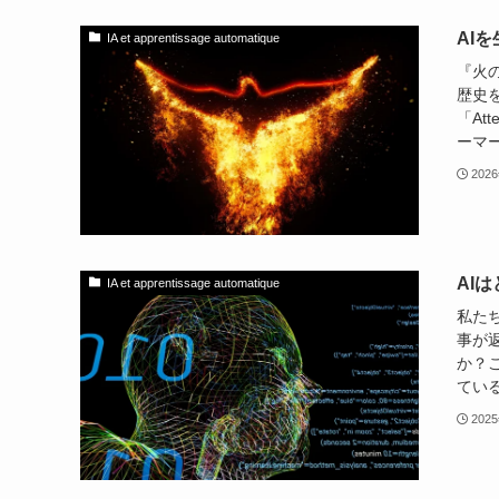
AI
IA et apprentissage automatique
『火の
歴史
「At
ーマー
202
AI
IA et apprentissage automatique
私た
事が
か？こ
ている
202