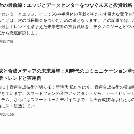
革命の最前線：エッジとデータセンターをつなぐ未来と投資戦略
タセンターとエッジ、そして5Gや半導体の革新がもたらす巨大な変化を
ることは、次の成長機会をつかむための鍵となります。 この記事では、A
の最新トレンドを踏まえた未来志向の投資戦略を、テクノロジーとビジ
から徹底解説します...
5年8月7日
成と合成メディアの未来展望：AI時代のコミュニケーション革
新トレンドと実用例
めに｜音声合成技術が切り拓く新時代 私たちは今、音声合成技術の黄金
生きています。スマートフォンの音声アシスタントから、カーナビゲー
ステム、さらにはスマートホームデバイスまで、音声合成技術は私たち
に深く浸透してい...
5年2月10日