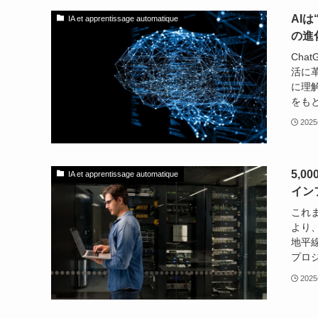
AI
IA et apprentissage automatique
の進
Cha
活に
に理
をもと
202
5,0
IA et apprentissage automatique
イン
これま
より
地平線
プロジ
202