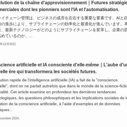
lution de la chaîne d'approvisionnement｜Futures stratégi
rciales dont les pionniers sont l'IA et l'automatisation.
ライチェーン管理は、ビジネスの成否を左右する重要な要素です。AIと
術の進歩により、サプライチェーンの効率化と最適化が進んでいます。
は、最新テクノロジーがどのようにサプライチェーンを変革し、企業の
めているのか、...
4年12月30日
cience artificielle et IA consciente d'elle-même｜L'aube d'
lle ère qui transformera les sociétés futures.
ution rapide de l'intelligence artificielle (IA) a fait de la "conscience
cielle", dont on ne parlait autrefois que dans le monde de la science-ficti
alité. Cet article examine en profondeur les dernières tendances
logiques, les questions philosophiques et les implications sociales de l
ation de la conscience artificielle, à l'aide d'exemples et de données
iques...
écembre 2024.