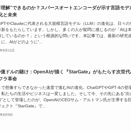
は“理解”できるのか？スパースオートエンコーダが示す言語モデ
化と未来
tGPTやClaudeに代表される大規模言語モデル（LLM）の進化は、日々の
革新をもたらしています。しかし、多くの人が疑問に感じるのが「AIは
解しているのか？」という根源的な問いです。本記事では、最新の研究
に、AIがどのように“...
5年8月11日
00億ドルの賭け：OpenAIが描く『StarGate』がもたらす次世代
フラ革命
で想像すらできなかった速度で進むAIの進化。ChatGPTやGPT-4の登
、私たちの生活やビジネスは一変しました。そして今、その先にある"次
"として登場したのが、OpenAIのCEOサム・アルトマン氏が主導する
ェクト『StarGate』で...
5年8月9日