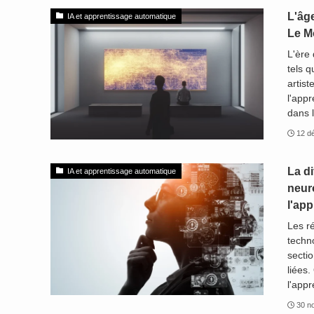
L'âge
IA et apprentissage automatique
Le M
L'ère 
tels q
artist
l'appr
dans 
12 d
La di
IA et apprentissage automatique
neur
l'ap
Les ré
techn
sectio
liées
l'appr
30 n