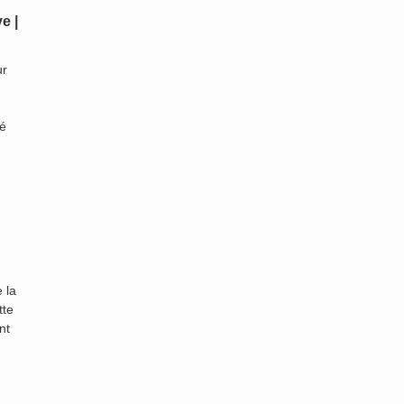
e |
ur
né
 la
tte
nt