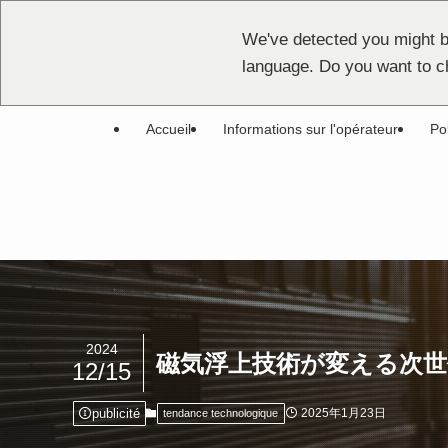
We've detected you might b
language. Do you want to c
Accueil
Informations sur l'opérateur
Pol
2024
磁気浮上技術が変える次世
12/15
publicité
2025年1月23日
tendance technologique