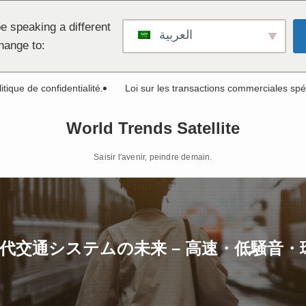
e speaking a different
العربية
hange to:
itique de confidentialité.
Loi sur les transactions commerciales spé
World Trends Satellite
Saisir l'avenir, peindre demain.
代交通システムの未来 – 高速・低騒音