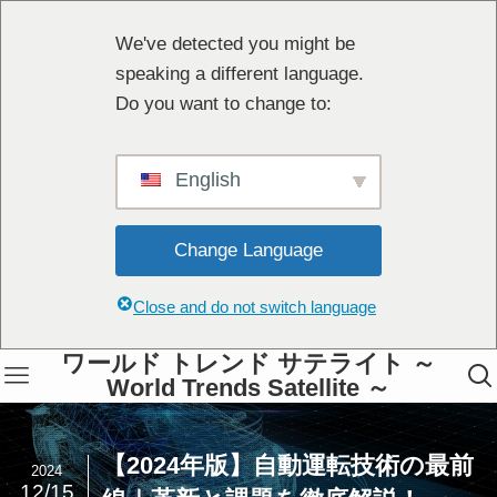
We've detected you might be
speaking a different language.
Do you want to change to:
English
Change Language
Close and do not switch language
ワールド トレンド サテライト ～
World Trends Satellite ～
【2024年版】自動運転技術の最前
2024
12/15