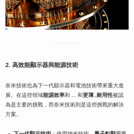
2. 高效能顯示器與能源技術
奈米技術也為下一代顯示器和電池技術帶來重大進
展。在這些領域
能源效率
和 ... 和
更薄
,,
耐用性
被認
為是主要的挑戰，而奈米技術則是這些挑戰的解決
方案。
下一代顯示技術
：使用納米技術。
量子點顯示
量