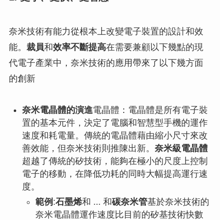
奈米技術有能力從根本上改變電子裝置的設計和效
能。
裁員
和
效率不斷提高
在需要兼顧以下幾點的現
代電子產業中，奈米技術的應用帶來了以下幾方面
的創新
奈米電晶體的演進
電晶體：電晶體是所有電子裝
置的基本元件，決定了電腦和智慧型手機的運作
速度和耗電量。傳統的電晶體藉由縮小尺寸來改
善效能，但奈米技術則推陳出新。
奈米級電晶體
超越了傳統的矽技術，能夠在極小的尺度上控制
電子的移動，在降低功耗的同時大幅提高運行速
度。
範例
:
石墨烯
和 ... 和
碳奈米管
基於奈米技術的
奈米電晶體運作速度比目前的矽基技術快數