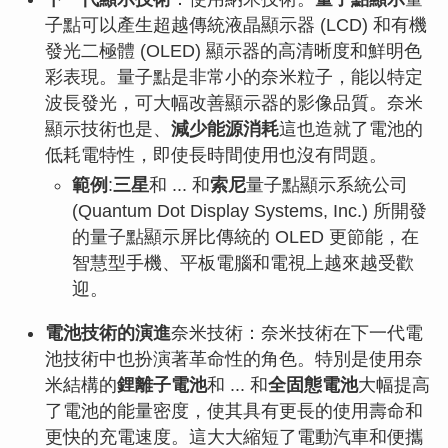
子點可以產生超越傳統液晶顯示器 (LCD) 和有機
發光二極體 (OLED) 顯示器的高清晰度和鮮明色
彩表現。量子點是非常小的奈米粒子，能以特定
波長發光，可大幅改善顯示器的影像品質。奈米
顯示技術也是、
減少能源消耗
這也造就了電池的
低耗電特性，即使長時間使用也沒有問題。
範例
:
三星
和 ... 和
索尼
量子點顯示系統公司
(Quantum Dot Display Systems, Inc.) 所開發
的量子點顯示屏比傳統的 OLED 更節能，在
智慧型手機、平板電腦和電視上越來越受歡
迎。
電池技術的演進
奈米技術：奈米技術在下一代電
池技術中也扮演著革命性的角色。特別是使用奈
米結構的
鋰離子電池
和 ... 和
全固態電池
大幅提高
了電池的能量密度，使其具有更長的使用壽命和
更快的充電速度。這大大縮短了電動汽車和便攜