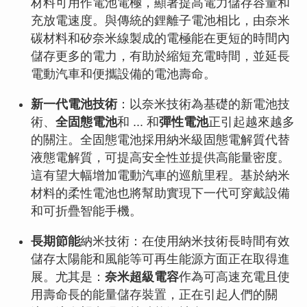
材料可用作電池電極，顯著提高電力儲存容量和
充放電速度。與傳統的鋰離子電池相比，由奈米
碳材料和矽奈米線製成的電極能在更短的時間內
儲存更多的電力，有助於縮短充電時間，並延長
電動汽車和便攜設備的電池壽命。
新一代電池技術
：以奈米技術為基礎的新電池技
術、
全固態電池
和 ... 和
彈性電池
正引起越來越多
的關注。全固態電池採用納米級固態電解質代替
液態電解質，可提高安全性並提供高能量密度。
這有望大幅增加電動汽車的巡航里程。基於納米
材料的柔性電池也將幫助實現下一代可穿戴設備
和可折疊智能手機。
長期節能
納米技術：在使用納米技術長時間有效
儲存太陽能和風能等可再生能源方面正在取得進
展。尤其是：
奈米超級電容
作為可高速充電且使
用壽命長的能量儲存裝置，正在引起人們的關