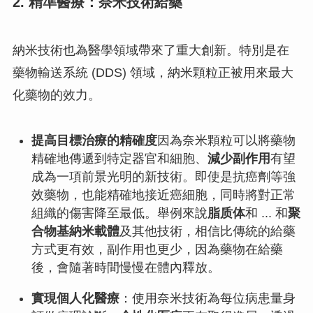
2. 精準醫療：奈米技術給藥
納米技術也為醫學領域帶來了重大創新。特別是在
藥物輸送系統 (DDS) 領域，納米顆粒正被用來最大
化藥物的效力。
提高目標治療的精確度
因為奈米顆粒可以將藥物
精確地傳遞到特定器官和細胞、
減少副作用
有望
成為一項前景光明的新技術。即使是抗癌劑等強
效藥物，也能精確地接近癌細胞，同時將對正常
組織的傷害降至最低。舉例來說
脂质体
和 ... 和
聚
合物基納米載體
及其他技術，相信比傳統的給藥
方式更有效，副作用也更少，因為藥物在給藥
後，會隨著時間慢慢在體內釋放。
實現個人化醫療
：使用奈米技術為每位病患量身