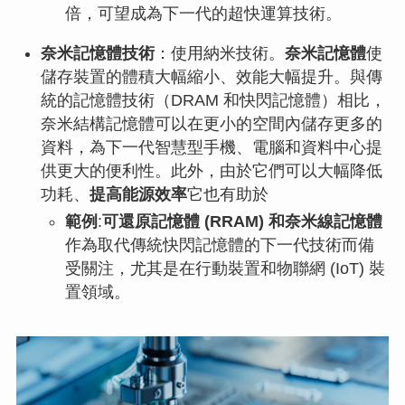
倍，可望成為下一代的超快運算技術。
奈米記憶體技術
：使用納米技術。
奈米記憶體
使
儲存裝置的體積大幅縮小、效能大幅提升。與傳
統的記憶體技術（DRAM 和快閃記憶體）相比，
奈米結構記憶體可以在更小的空間內儲存更多的
資料，為下一代智慧型手機、電腦和資料中心提
供更大的便利性。此外，由於它們可以大幅降低
功耗、
提高能源效率
它也有助於
範例
:
可還原記憶體 (RRAM) 和奈米線記憶體
作為取代傳統快閃記憶體的下一代技術而備
受關注，尤其是在行動裝置和物聯網 (IoT) 裝
置領域。