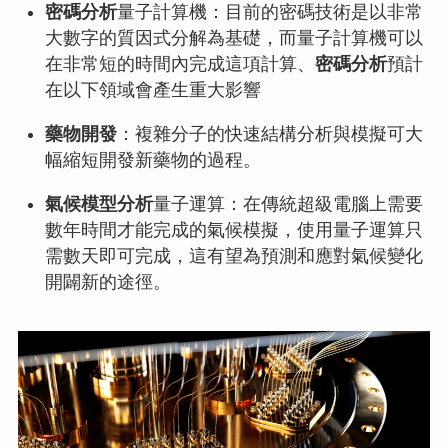
密碼分析
量子計算機：目前的密碼技術是以非常
大數字的質因式分解為基礎，而量子計算機可以
在非常短的時間內完成這項計算、
密碼分析
預計
在以下領域會產生重大影響
藥物開發
：複雜分子的快速結構分析與模擬可大
幅縮短開發新藥物的過程。
氣候模型分析
量子運算：在傳統超級電腦上需要
數年時間才能完成的氣候模擬，使用量子運算只
需數天即可完成，這有望為預測和應對氣候變化
開闢新的途徑。