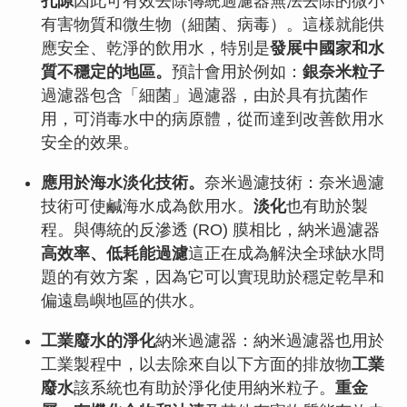
孔隙
因此可有效去除傳統過濾器無法去除的微小
有害物質和微生物（細菌、病毒）。這樣就能供
應安全、乾淨的飲用水，特別是
發展中國家和水
質不穩定的地區。
預計會用於例如：
銀奈米粒子
過濾器包含「細菌」過濾器，由於具有抗菌作
用，可消毒水中的病原體，從而達到改善飲用水
安全的效果。
應用於海水淡化技術。
奈米過濾技術：奈米過濾
技術可使鹹海水成為飲用水。
淡化
也有助於製
程。與傳統的反滲透 (RO) 膜相比，納米過濾器
高效率、低耗能過濾
這正在成為解決全球缺水問
題的有效方案，因為它可以實現助於穩定乾旱和
偏遠島嶼地區的供水。
工業廢水的淨化
納米過濾器：納米過濾器也用於
工業製程中，以去除來自以下方面的排放物
工業
廢水
該系統也有助於淨化使用納米粒子。
重金