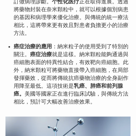
訂做病理診斷。
个性化医疗
正在取得進展。透過
將藥物封裝在奈米顆粒中，就可以根據個別病患
的基因和病理學來優化治療。與傳統的統一療法
相比，這將帶來更有效且對患者負擔更小的治療
方法。
癌症治療的應用
：納米粒子的使用受到了特別的
關注。
癌症治療
就是這樣。納米顆粒能夠通過與
癌細胞表面的特異性結合，有效靶向癌細胞。此
外，納米顆粒可將藥物直接帶入癌細胞，在局部
發揮藥效，從而將傳統抗癌藥物治療的全身副作
用降至最低。這項技術是
乳癌、肺癌和前列腺
癌。
美國等國家正在進行臨床試驗，與傳統方法
相比，預計可大幅改善治療效果。