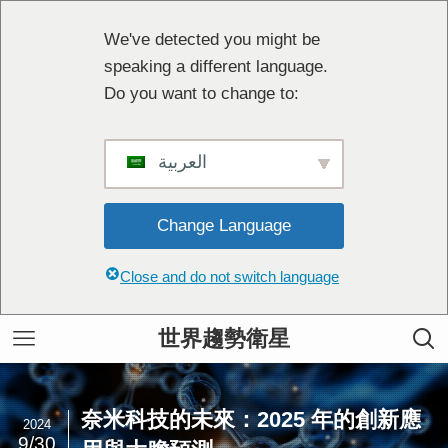
We've detected you might be
speaking a different language.
Do you want to change to:
العربية
Change Language
Close and do not switch language
世界趨勢衛星
奈米科技的未來：2025 年的創新應
2024
9/30