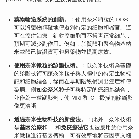
藥物輸送系統的創新。
：使用奈米顆粒的 DDS
可以將藥物精確地傳遞到特定的細胞和器官。這
可在癌症治療中針對癌細胞而不損害正常細胞，
預期可減少副作用。例如，脂質體和聚合物基納
米載體已被證實可包裹藥物並提高療效。
使用奈米微粒的診斷技術。
：以奈米技術為基礎
的診斷技術可讓奈米粒子與人體中的特定生物標
記和細胞結合，從而在早期階段偵測出癌症和傳
染病。例如
金奈米粒子
可與特定的癌細胞結合，
並作為一種顯影劑，使 MRI 和 CT 掃描的診斷影
像更清晰。
透過奈米生物科技的新療法。
：此外，奈米技術
是
基因治療
和 ... 和
免疫療法
它也被應用於使用奈
米微粒進行基因傳輸，可有效率地將基因導入細