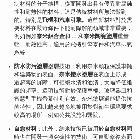
制材料的分子結構，從而開發出具有優異耐腐蝕
性和耐熱性的材料，這是傳統材料所無法做到
的。特別是
飛機和汽車引擎。
這些新材料對於需
要材料在嚴苛條件下能耐降解的領域非常重要，
例如例如
奈米鋁合金
和 ... 和
奈米陶瓷塗層
重量
輕、耐熱性高，適用於飛機引擎零件和汽車排氣
系統。
防水防污塗層
塗層技術：利用奈米顆粒保護車輛
和建築物的表面。
奈米撥水塗層
在表面上形成一
道超薄的屏障，可拒絕水漬和油漬，大幅降低維
護的頻率。這項技術對於保護車輛、玻璃器皿和
智慧型手機螢幕特別有效。奈米塗層還能提供抗
菌特性，因此越來越多地被用於對衛生環境要求
較高的場所，例如公共設施和醫院。
自愈材料
：此外，納米技術已被用於
自愈材料
同
時也在開發一項突破性的技術，可自動修復表面